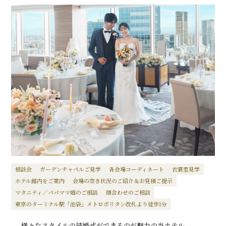
相談会
ガーデンチャペルご見学
各会場コーディネート
衣裳室見学
ホテル館内をご案内
会場の空き状況のご紹介＆お見積ご提示
マタニティ／パパママ婚のご相談
顔合わせのご相談
東京のターミナル駅「池袋」メトロポリタン改札より徒歩1分
様々なスタイルの結婚式ができるのが魅力の当ホテル