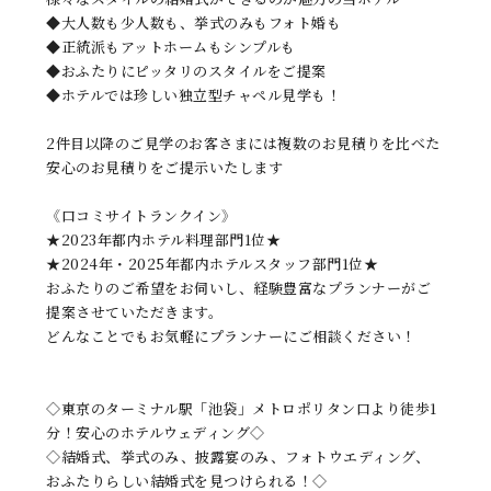
◆大人数も少人数も、挙式のみもフォト婚も
◆正統派もアットホームもシンプルも
◆おふたりにピッタリのスタイルをご提案
◆ホテルでは珍しい独立型チャペル見学も！
2件目以降のご見学のお客さまには複数のお見積りを比べた
安心のお見積りをご提示いたします
《口コミサイトランクイン》
★2023年都内ホテル料理部門1位★
★2024年・2025年都内ホテルスタッフ部門1位★
おふたりのご希望をお伺いし、経験豊富なプランナーがご
提案させていただきます。
どんなことでもお気軽にプランナーにご相談ください！
◇東京のターミナル駅「池袋」メトロポリタン口より徒歩1
分！安心のホテルウェディング◇
◇結婚式、挙式のみ、披露宴のみ、フォトウエディング、
おふたりらしい結婚式を見つけられる！◇