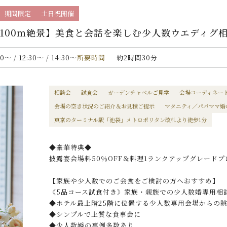
期間限定
土日祝開催
100ｍ絶景】美食と会話を楽しむ少人数ウエディグ
00〜 / 12:30〜 / 14:30〜
所要時間
約2時間30分
相談会
試食会
ガーデンチャペルご見学
会場コーディネー
会場の空き状況のご紹介＆お見積ご提示
マタニティ／パパママ婚
東京のターミナル駅「池袋」メトロポリタン改札より徒歩1分
◆豪華特典◆
披露宴会場料50％OFF＆料理1ランクアップグレードプ
【家族や少人数でのご会食をご検討の方へおすすめ】
《5品コース試食付き》家族・親族での少人数婚専用相
◆ホテル最上階25階に位置する少人数専用会場からの
◆シンプルで上質な食事会に
◆少人数婚の事例多数あり