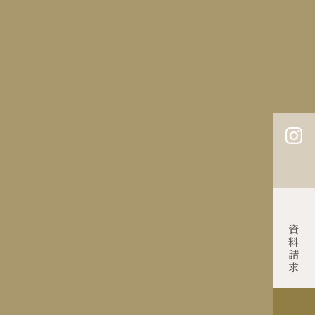
披露宴会場
料理
ドレス・アイテム
はじめての方へ
ご列席の方へ
よくあるご質問
約
お問い合わせ
プライバシーポリシー
Contact
資料請求