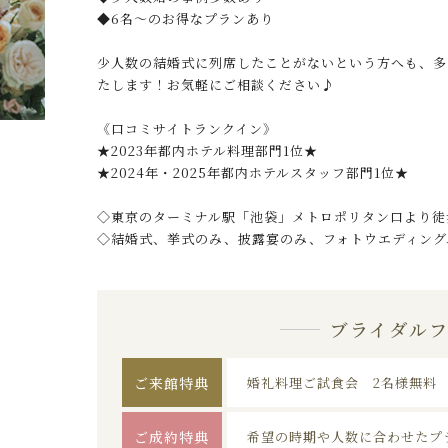
◆6名〜のお得なプランあり
少人数の結婚式に列席したことがないという方へも、多
たします！お気軽にご相談ください♪
《口コミサイトランクイン》
★2023年都内ホテル料理部門1位★
★2024年・2025年都内ホテルスタッフ部門1位★
◇東京のターミナル駅「池袋」メトロポリタン口より徒
◇結婚式、挙式のみ、披露宴のみ、フォトウエディング
ブライダル
ご来館特典
婚礼料理ご試食会 2名様無料
ご成約特典
希望の時期や人数に合わせたプ