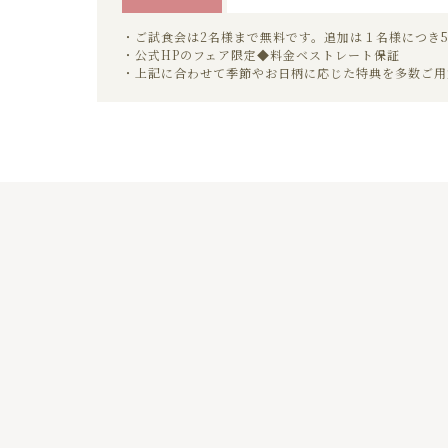
・ご試食会は2名様まで無料です。追加は１名様につき5
・公式HPのフェア限定◆料金ベストレート保証
・上記に合わせて季節やお日柄に応じた特典を多数ご用
01
02