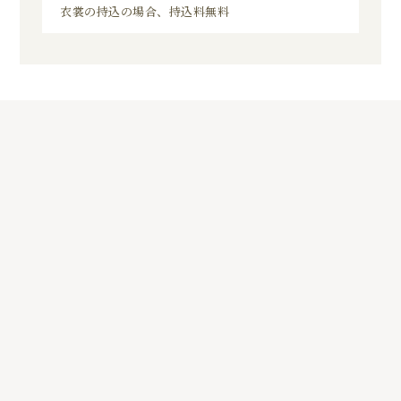
衣裳の持込の場合、持込料無料
8
01