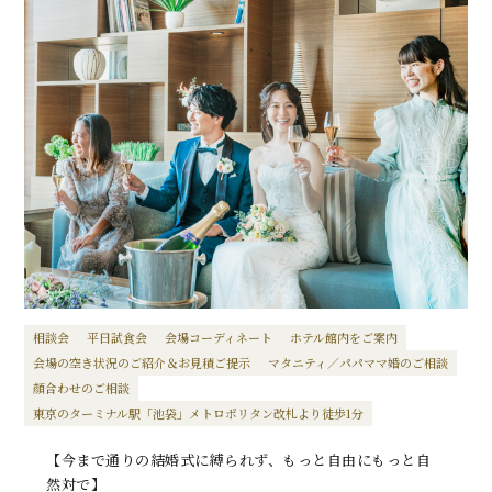
相談会
平日試食会
会場コーディネート
ホテル館内をご案内
会場の空き状況のご紹介＆お見積ご提示
マタニティ／パパママ婚のご相談
顔合わせのご相談
東京のターミナル駅「池袋」メトロポリタン改札より徒歩1分
【今まで通りの結婚式に縛られず、もっと自由にもっと自
然対で】