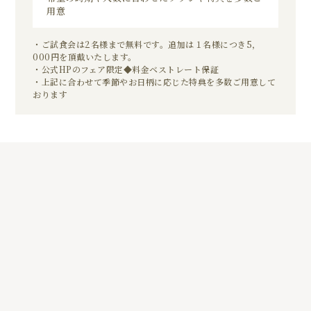
用意
・ご試食会は2名様まで無料です。追加は１名様につき5，
000円を頂戴いたします。
・公式HPのフェア限定◆料金ベストレート保証
・上記に合わせて季節やお日柄に応じた特典を多数ご用意して
おります
0
01