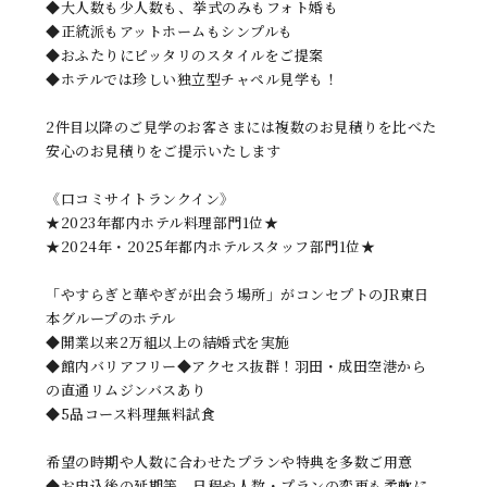
◆大人数も少人数も、挙式のみもフォト婚も
◆正統派もアットホームもシンプルも
◆おふたりにピッタリのスタイルをご提案
◆ホテルでは珍しい独立型チャペル見学も！
2件目以降のご見学のお客さまには複数のお見積りを比べた
安心のお見積りをご提示いたします
《口コミサイトランクイン》
★2023年都内ホテル料理部門1位★
★2024年・2025年都内ホテルスタッフ部門1位★
「やすらぎと華やぎが出会う場所」がコンセプトのJR東日
本グループのホテル
◆開業以来2万組以上の結婚式を実施
◆館内バリアフリー◆アクセス抜群！羽田・成田空港から
の直通リムジンバスあり
◆5品コース料理無料試食
希望の時期や人数に合わせたプランや特典を多数ご用意
◆お申込後の延期等、日程や人数・プランの変更も柔軟に