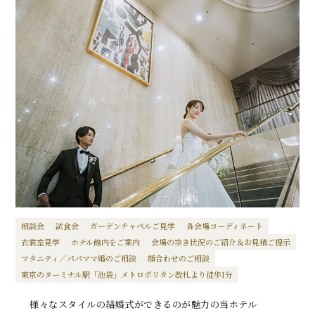
相談会
試食会
ガーデンチャペルご見学
各会場コーディネート
衣裳室見学
ホテル館内をご案内
会場の空き状況のご紹介＆お見積ご提示
マタニティ／パパママ婚のご相談
顔合わせのご相談
東京のターミナル駅「池袋」メトロポリタン改札より徒歩1分
様々なスタイルの結婚式ができるのが魅力の当ホテル