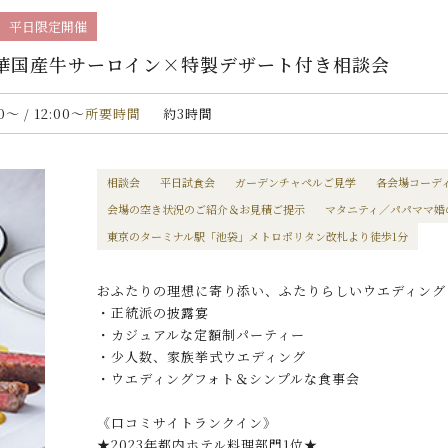
平日限定開催
豪華国産牛サーロイン×特製デザート付き相談会
00〜 / 12:00〜
所要時間
約3時間
相談会
平日試食会
ガーデンチャペルご見学
各会場コーデ
会場の空き状況のご紹介＆お見積ご提示
マタニティ／パパママ婚
東京のターミナル駅「池袋」メトロポリタン改札より徒歩1分
おふたりの理想に寄り添い、ふたりらしいウエディング
・正統派の披露宴
・カジュアルな定額制パーティー
・少人数、家族挙式ウエディング
・ウエディングフォト＆シンプルな食事会
《口コミサイトランクイン》
★2023年都内ホテル料理部門1位★