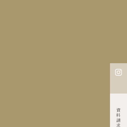
披露宴会場
料理
ドレス・アイテム
はじめての方へ
ご列席の方へ
よくあるご質問
約
お問い合わせ
プライバシーポリシー
Contact
資料請求