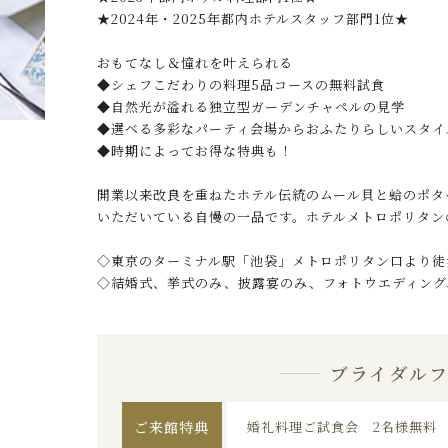
★2024年・2025年都内ホテルスタッフ部門1位★
おもてなし＆憧れを叶えられる
◆シェフこだわりの料理5品コースの無料試食
◆自然光が溢れる独立型ガーデンチャペルの見学
◆選べる多彩なパーティ会場からおふたりらしいスタイ
◆時期によってお得な特典も！
開業以来改良を重ねたホテル伝統のムール貝と蛤のポタ
いただいている自慢の一品です。ホテルメトロポリタン
◇東京のターミナル駅「池袋」メトロポリタン口より徒
◇結婚式、挙式のみ、披露宴のみ、フォトウエディング
ブライダル
ご来館特典
婚礼料理ご試食会 2名様無料