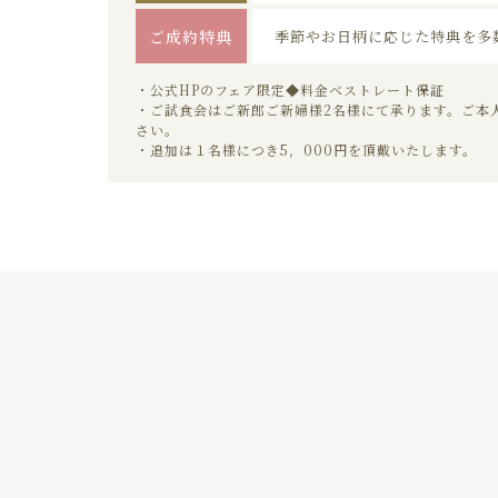
ご成約特典
季節やお日柄に応じた特典を多
・公式HPのフェア限定◆料金ベストレート保証
・ご試食会はご新郎ご新婦様2名様にて承ります。ご本
さい。
・追加は１名様につき5，000円を頂戴いたします。