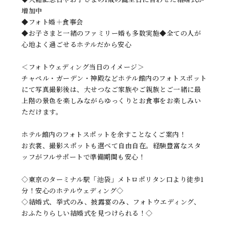
増加中
◆フォト婚＋食事会
◆お子さまと一緒のファミリー婚も多数実施◆全ての人が
心地よく過ごせるホテルだから安心
＜フォトウェディング当日のイメージ＞
チャペル・ガーデン・神殿などホテル館内のフォトスポット
にて写真撮影後は、大せつなご家族やご親族とご一緒に最
上階の景色を楽しみながらゆっくりとお食事をお楽しみい
ただけます。
ホテル館内のフォトスポットを余すことなくご案内！
お衣裳、撮影スポットも選べて自由自在。経験豊富なスタ
ッフがフルサポートで準備期間も安心！
◇東京のターミナル駅「池袋」メトロポリタン口より徒歩1
分！安心のホテルウェディング◇
◇結婚式、挙式のみ、披露宴のみ、フォトウエディング、
おふたりらしい結婚式を見つけられる！◇