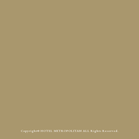
定休日
火曜
Access
Contact
Copyright© HOTEL METROPOLITAN ALL Rights Reserved.