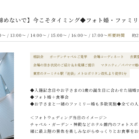
【諦めないで】今こそタイミング◆フォト婚・ファミ
00〜 / 13:00〜 / 14:00〜 / 15:00〜 / 16:00〜 / 17:00〜
所要時間
約
相談会
ガーデンチャペルご見学
会場コーディネート
衣裳
会場の空き状況のご紹介＆お見積ご提示
マタニティ／パパママ婚
東京のターミナル駅「池袋」メトロポリタン改札より徒歩1分
◆入籍記念日やお子さまの1歳の誕生日に合わせた結婚
◆フォト婚＋食事会
◆お子さまと一緒のファミリー婚も多数実施◆全ての人
＜フォトウェディング当日のイメージ＞
チャペル・ガーデン・神殿などホテル館内のフォトスポ
緒に最上階の景色を楽しみながらゆっくりとお食事をお