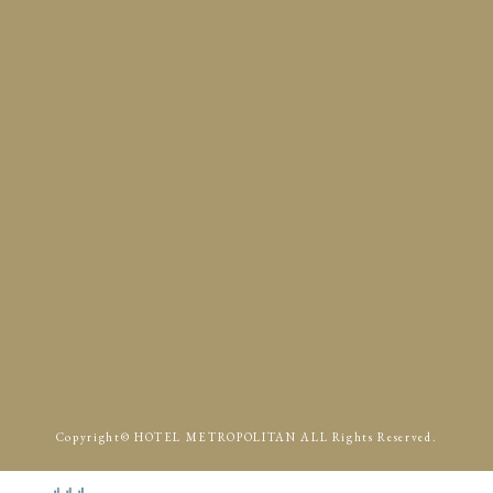
サイトマップ
Access
p.m.
p.m.
Copyright© HOTEL METROPOLITAN ALL Rights Reserved.