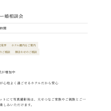
リー婚相談会
2時間
室見学
ホテル館内をご案内
のご相談
顔合わせのご相談
式が増加中
が心地よく過ごせるホテルだから安心
ットにて写真撮影後は、大せつなご家族やご親族とご一
楽しみいただけます。