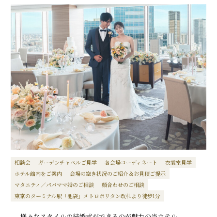
相談会
ガーデンチャペルご見学
各会場コーディネート
衣裳室見学
ホテル館内をご案内
会場の空き状況のご紹介＆お見積ご提示
マタニティ／パパママ婚のご相談
顔合わせのご相談
東京のターミナル駅「池袋」メトロポリタン改札より徒歩1分
様々なスタイルの結婚式ができるのが魅力の当ホテル