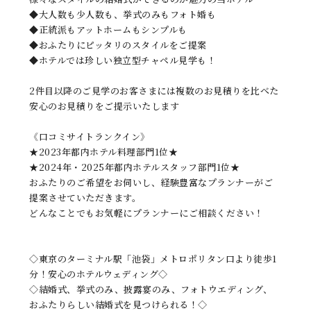
◆大人数も少人数も、挙式のみもフォト婚も
◆正統派もアットホームもシンプルも
◆おふたりにピッタリのスタイルをご提案
◆ホテルでは珍しい独立型チャペル見学も！
2件目以降のご見学のお客さまには複数のお見積りを比べた
安心のお見積りをご提示いたします
《口コミサイトランクイン》
★2023年都内ホテル料理部門1位★
★2024年・2025年都内ホテルスタッフ部門1位★
おふたりのご希望をお伺いし、経験豊富なプランナーがご
提案させていただきます。
どんなことでもお気軽にプランナーにご相談ください！
◇東京のターミナル駅「池袋」メトロポリタン口より徒歩1
分！安心のホテルウェディング◇
◇結婚式、挙式のみ、披露宴のみ、フォトウエディング、
おふたりらしい結婚式を見つけられる！◇