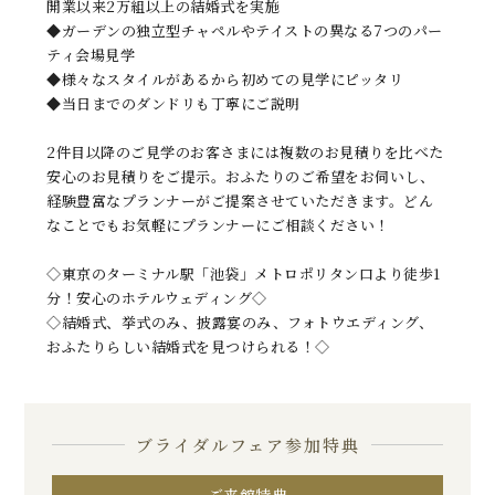
開業以来2万組以上の結婚式を実施
◆ガーデンの独立型チャペルやテイストの異なる7つのパー
ティ会場見学
◆様々なスタイルがあるから初めての見学にピッタリ
◆当日までのダンドリも丁寧にご説明
2件目以降のご見学のお客さまには複数のお見積りを比べた
安心のお見積りをご提示。おふたりのご希望をお伺いし、
経験豊富なプランナーがご提案させていただきます。どん
なことでもお気軽にプランナーにご相談ください！
◇東京のターミナル駅「池袋」メトロポリタン口より徒歩1
分！安心のホテルウェディング◇
◇結婚式、挙式のみ、披露宴のみ、フォトウエディング、
おふたりらしい結婚式を見つけられる！◇
ブライダルフェア参加特典
ご来館特典