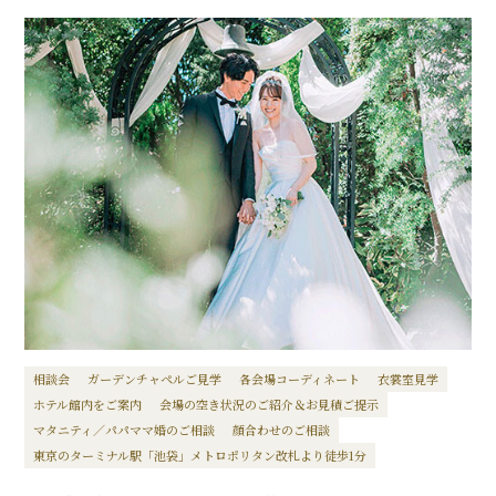
相談会
ガーデンチャペルご見学
各会場コーディネート
衣裳室見学
ホテル館内をご案内
会場の空き状況のご紹介＆お見積ご提示
マタニティ／パパママ婚のご相談
顔合わせのご相談
東京のターミナル駅「池袋」メトロポリタン改札より徒歩1分