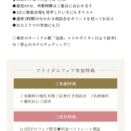
◆最短60分、所要時間はご都合に合わせます
◆1日に複数会場を見学したい方にもオススメ
◆通常2時間30分かかる相談会をポイントを絞ってお伝え
◆おひとりでの参加にも◎
◇東京のターミナル駅「池袋」メトロポリタン口より徒歩1
分！安心のホテルウェディング◇
ブライダルフェア参加特典
ご来館特典
ご来館時の婚礼料理ご試食付き相談会 2名様無料
で優先的にご招待
ご成約特典
公式HPのフェア限定◆料金ベストレート保証