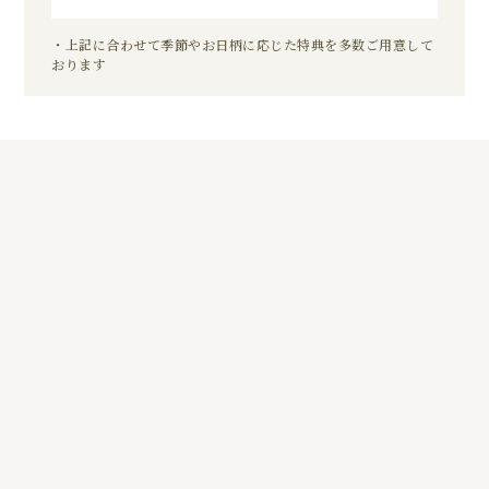
・上記に合わせて季節やお日柄に応じた特典を多数ご用意して
おります
5
01