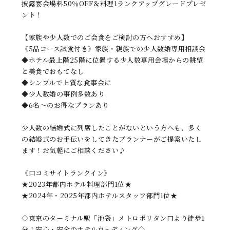
披露宴会場料50％OFF＆料理1ランクアップグレードプレゼ
ント！
【家族や少人数でのご会食をご検討の方へおすすめ】
《5品コース試食付き》家族・親族での少人数婚専用相談会
◆ホテル最上階25階に位置する少人数専用会場からの眺望
と美食でおもてなし
◆シンプルで上質な食事会に
◆少人数婚の事例多数あり
◆6名〜のお得なプランあり
少人数の結婚式に列席したことがないという方へも、多く
の結婚式のお手伝いをしてきたプランナーがご提案いたし
ます！お気軽にご相談ください♪
《口コミサイトランクイン》
★2023年都内ホテル料理部門1位★
★2024年・2025年都内ホテルスタッフ部門1位★
◇東京のターミナル駅「池袋」メトロポリタン口より徒歩1
分！安心・安全のホテルウェディング◇