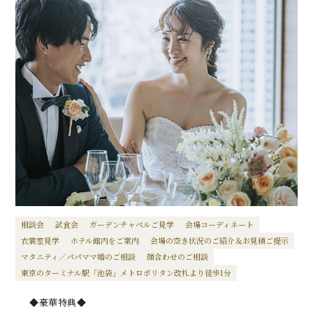
相談会
試食会
ガーデンチャペルご見学
会場コーディネート
衣裳室見学
ホテル館内をご案内
会場の空き状況のご紹介＆お見積ご提示
マタニティ／パパママ婚のご相談
顔合わせのご相談
東京のターミナル駅「池袋」メトロポリタン改札より徒歩1分
◆豪華特典◆