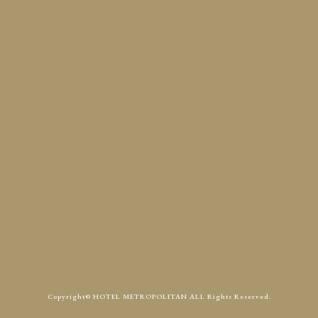
定休日
火曜
Access
Contact
Copyright© HOTEL METROPOLITAN ALL Rights Reserved.