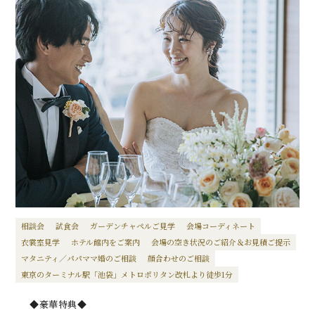
相談会
試食会
ガーデンチャペルご見学
会場コーディネート
衣裳室見学
ホテル館内をご案内
会場の空き状況のご紹介＆お見積ご提示
マタニティ／パパママ婚のご相談
顔合わせのご相談
東京のターミナル駅「池袋」メトロポリタン改札より徒歩1分
◆豪華特典◆