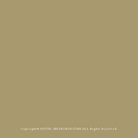
定休日
火曜
Access
Contact
Copyright© HOTEL METROPOLITAN ALL Rights Reserved.