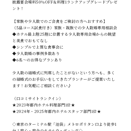
披露宴会場料50％OFF＆料理1ランクアップグレードプレゼ
ント！
【家族や少人数でのご会食をご検討の方へおすすめ】
《5品コース試食付き》家族・親族での少人数婚専用相談会
◆ホテル最上階25階に位置する少人数専用会場からの眺望
と美食でおもてなし
◆シンプルで上質な食事会に
◆少人数婚の事例多数あり
◆6名〜のお得なプランあり
少人数の結婚式に列席したことがないという方へも、多く
の結婚式のお手伝いをしてきたプランナーがご提案いたし
ます！お気軽にご相談ください♪
《口コミサイトランクイン》
★2023年都内ホテル料理部門1位★
★2024年・2025年都内ホテルスタッフ部門1位★
◇東京のターミナル駅「池袋」メトロポリタン口より徒歩1
分！安心・安全のホテルウェディング◇