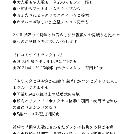
◆大人数も少人数も、挙式のみもフォト婚も
◆正統派もアットホームもシンプルも
◆おふたりにピッタリのスタイルをご提案
◆ホテルでは珍しい独立型チャペル見学も！
2件目以降のご見学のお客さまには複数のお見積りを比べた
安心のお見積りをご提示いたします
《口コミサイトランクイン》
★2023年都内ホテル料理部門1位★
★2024年・2025年都内ホテルスタッフ部門1位★
「やすらぎと華やぎが出会う場所」がコンセプトのJR東日
本グループのホテル
◆開業以来2万組以上の結婚式を実施
◆館内バリアフリー◆アクセス抜群！羽田・成田空港から
の直通リムジンバスあり
◆5品コース料理無料試食
希望の時期や人数に合わせたプランや特典を多数ご用意
◆お申込後の延期等、日程や人数・プランの変更も柔軟に