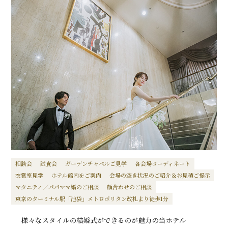
相談会
試食会
ガーデンチャペルご見学
各会場コーディネート
衣裳室見学
ホテル館内をご案内
会場の空き状況のご紹介＆お見積ご提示
マタニティ／パパママ婚のご相談
顔合わせのご相談
東京のターミナル駅「池袋」メトロポリタン改札より徒歩1分
様々なスタイルの結婚式ができるのが魅力の当ホテル