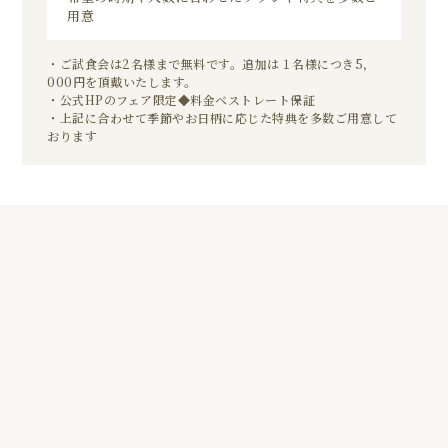
用意
・ご試食会は2名様まで無料です。追加は１名様につき5，
000円を頂戴いたします。
・公式HPのフェア限定◆料金ベストレート保証
・上記に合わせて季節やお日柄に応じた特典を多数ご用意して
おります
0
01