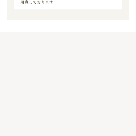
用意しております
5
01