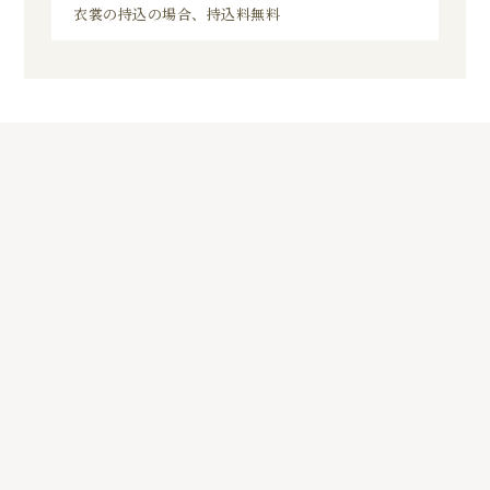
衣裳の持込の場合、持込料無料
8
01