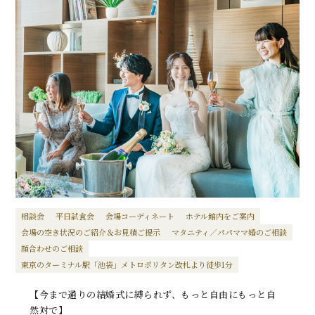
相談会
平日試食会
会場コーディネート
ホテル館内をご案内
会場の空き状況のご紹介＆お見積ご提示
マタニティ／パパママ婚のご相談
顔合わせのご相談
東京のターミナル駅「池袋」メトロポリタン改札より徒歩1分
【今まで通りの結婚式に縛られず、もっと自由にもっと自
然対で】