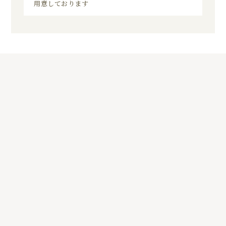
用意しております
5
01