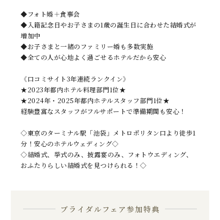
◆フォト婚＋食事会
◆入籍記念日やお子さまの1歳の誕生日に合わせた結婚式が
増加中
◆お子さまと一緒のファミリー婚も多数実施
◆全ての人が心地よく過ごせるホテルだから安心
《口コミサイト3年連続ランクイン》
★2023年都内ホテル料理部門1位★
★2024年・2025年都内ホテルスタッフ部門1位★
経験豊富なスタッフがフルサポートで準備期間も安心！
◇東京のターミナル駅「池袋」メトロポリタン口より徒歩1
分！安心のホテルウェディング◇
◇結婚式、挙式のみ、披露宴のみ、フォトウエディング、
おふたりらしい結婚式を見つけられる！◇
ブライダルフェア参加特典