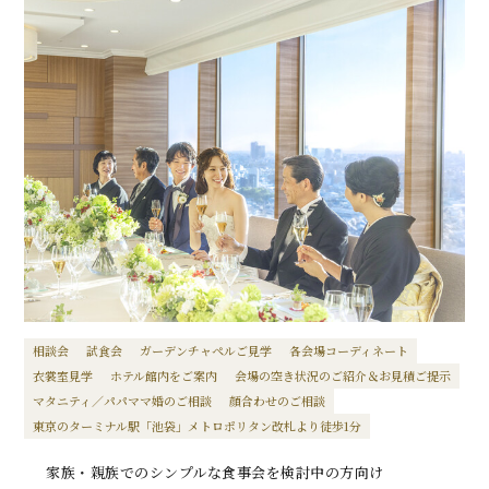
相談会
試食会
ガーデンチャペルご見学
各会場コーディネート
衣裳室見学
ホテル館内をご案内
会場の空き状況のご紹介＆お見積ご提示
マタニティ／パパママ婚のご相談
顔合わせのご相談
東京のターミナル駅「池袋」メトロポリタン改札より徒歩1分
家族・親族でのシンプルな食事会を検討中の方向け