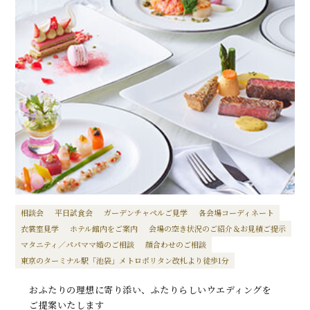
相談会
平日試食会
ガーデンチャペルご見学
各会場コーディネート
衣裳室見学
ホテル館内をご案内
会場の空き状況のご紹介＆お見積ご提示
マタニティ／パパママ婚のご相談
顔合わせのご相談
東京のターミナル駅「池袋」メトロポリタン改札より徒歩1分
おふたりの理想に寄り添い、ふたりらしいウエディングを
ご提案いたします