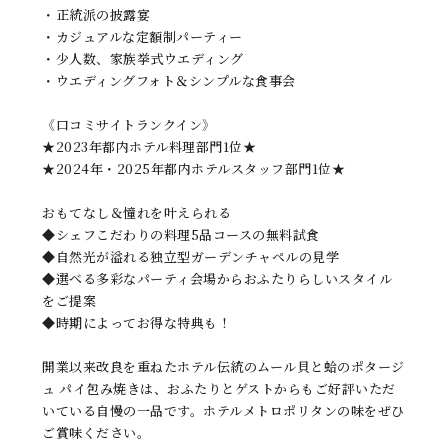
・正統派の披露宴
・カジュアルな定額制パーティー
・少人数、家族挙式ウエディング
・ウエディングフォト＆シンプルな食事会
《口コミサイトランクイン》
★2023年都内ホテル料理部門1位★
★2024年・2025年都内ホテルスタッフ部門1位★
おもてなし＆憧れを叶えられる
◆シェフこだわりの料理5品コースの無料試食
◆自然光が溢れる独立型ガーデンチャペルの見学
◆選べる多彩なパーティ会場からおふたりらしいスタイル
をご提案
◆時期によってお得な特典も！
開業以来改良を重ねたホテル伝統のムール貝と蛤のポタージ
ュ パイ包み焼きは、おふたりとゲストからもご好評いただ
いている自慢の一品です。ホテルメトロポリタンの味をぜひ
ご賞味ください。