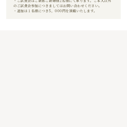
・ご試食会はご新郎ご新婦様2名様にて承ります。ご本人以外
のご試食会参加につきましてはお問い合わせください。
・追加は１名様につき5，000円を頂戴いたします。
0
01