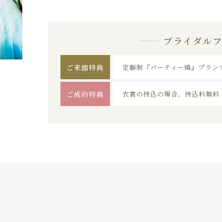
ブライダル
ご来館特典
定額制『パーティー婚』プラン
ご成約特典
衣裳の持込の場合、持込料無料