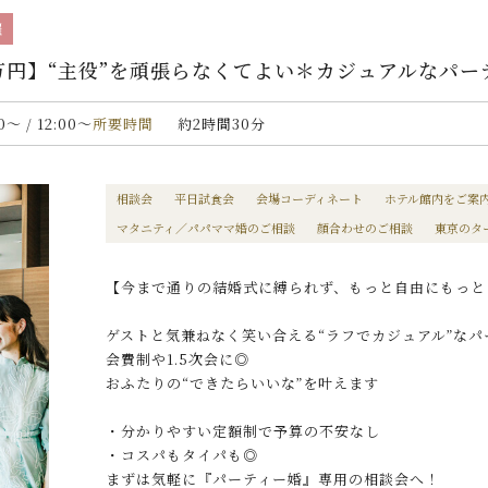
催
0万円】“主役”を頑張らなくてよい＊カジュアルなパ
00〜 / 12:00〜
所要時間
約2時間30分
相談会
平日試食会
会場コーディネート
ホテル館内をご案
マタニティ／パパママ婚のご相談
顔合わせのご相談
東京のタ
【今まで通りの結婚式に縛られず、もっと自由にもっと
ゲストと気兼ねなく笑い合える“ラフでカジュアル”なパ
会費制や1.5次会に◎
おふたりの“できたらいいな”を叶えます
・分かりやすい定額制で予算の不安なし
・コスパもタイパも◎
まずは気軽に『パーティー婚』専用の相談会へ！