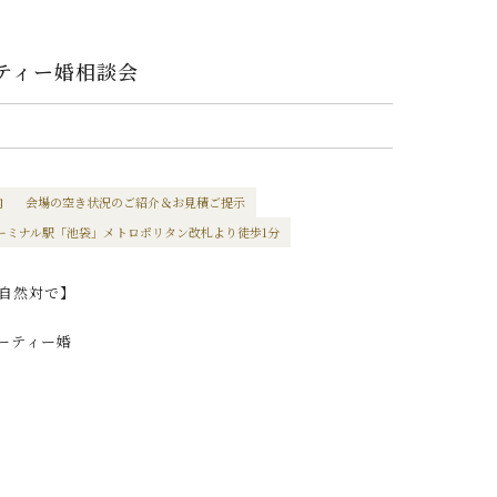
ーティー婚相談会
内
会場の空き状況のご紹介＆お見積ご提示
ーミナル駅「池袋」メトロポリタン改札より徒歩1分
自然対で】
ーティー婚