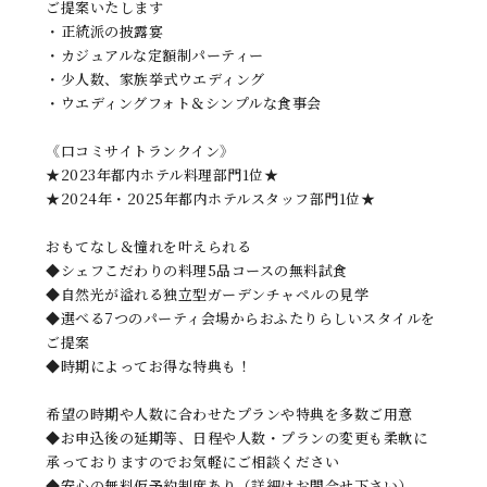
ご提案いたします
・正統派の披露宴
・カジュアルな定額制パーティー
・少人数、家族挙式ウエディング
・ウエディングフォト＆シンプルな食事会
《口コミサイトランクイン》
★2023年都内ホテル料理部門1位★
★2024年・2025年都内ホテルスタッフ部門1位★
おもてなし＆憧れを叶えられる
◆シェフこだわりの料理5品コースの無料試食
◆自然光が溢れる独立型ガーデンチャペルの見学
◆選べる7つのパーティ会場からおふたりらしいスタイルを
ご提案
◆時期によってお得な特典も！
希望の時期や人数に合わせたプランや特典を多数ご用意
◆お申込後の延期等、日程や人数・プランの変更も柔軟に
承っておりますのでお気軽にご相談ください
◆安心の無料仮予約制度あり（詳細はお問合せ下さい）