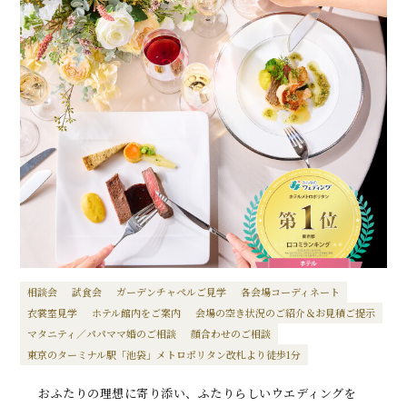
相談会
試食会
ガーデンチャペルご見学
各会場コーディネート
衣裳室見学
ホテル館内をご案内
会場の空き状況のご紹介＆お見積ご提示
マタニティ／パパママ婚のご相談
顔合わせのご相談
東京のターミナル駅「池袋」メトロポリタン改札より徒歩1分
おふたりの理想に寄り添い、ふたりらしいウエディングを