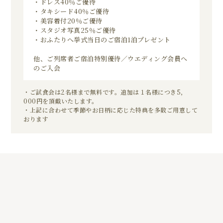
・ドレス40％ご優待
・タキシード40％ご優待
・美容着付20％ご優待
・スタジオ写真25％ご優待
・おふたりへ挙式当日のご宿泊1泊プレゼント
他、ご列席者ご宿泊特別優待／ウエディング会員へ
のご入会
・ご試食会は2名様まで無料です。追加は１名様につき5，
000円を頂戴いたします。
・上記に合わせて季節やお日柄に応じた特典を多数ご用意して
おります