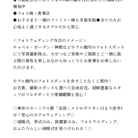
増加中
◆フォト婚＋食事会
◆お子さまと一緒のファミリー婚も多数実施◆全ての人が
心地よく過ごせるホテルだから安心
＜フォトウェディング当日のイメージ＞
チャペル・ガーデン・神殿などホテル館内のフォトスポット
にて写真撮影後は、大せつなご家族やご親族とご一緒に最
上階の景色を楽しみながらゆっくりとお食事をお楽しみい
ただけます。
ホテル館内のフォトスポットを余すことなくご案内！
お衣裳、撮影スポットも選べて自由自在。経験豊富なスタ
ッフがフルサポートで準備期間も安心！
◇東京のターミナル駅「池袋」メトロポリタン口より徒歩1
分！安心のホテルウェディング◇
◇結婚式、挙式のみ、披露宴のみ、フォトウエディング、
おふたりらしい結婚式を見つけられる！◇