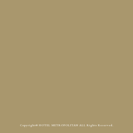
定休日
火曜
Access
Contact
Copyright© HOTEL METROPOLITAN ALL Rights Reserved.