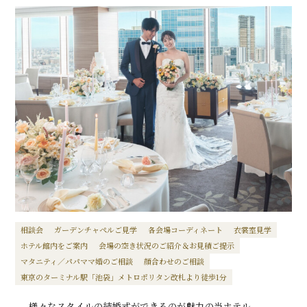
相談会
ガーデンチャペルご見学
各会場コーディネート
衣裳室見学
ホテル館内をご案内
会場の空き状況のご紹介＆お見積ご提示
マタニティ／パパママ婚のご相談
顔合わせのご相談
東京のターミナル駅「池袋」メトロポリタン改札より徒歩1分
様々なスタイルの結婚式ができるのが魅力の当ホテル