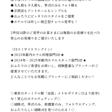
◆大人数も少人数も、挙式のみもフォト婚も
◆正統派もアットホームもシンプルも
◆おふたりにピッタリのスタイルをご提案
◆ホテルでは珍しい独立型チャペル見学も！
2件目以降のご見学のお客さまには複数のお見積りを比べた
安心のお見積りをご提示いたします
《口コミサイトランクイン》
★2023年都内ホテル料理部門1位★
★2024年・2025年都内ホテルスタッフ部門1位★
おふたりのご希望をお伺いし、経験豊富なプランナーがご
提案させていただきます。
どんなことでもお気軽にプランナーにご相談ください！
◇東京のターミナル駅「池袋」メトロポリタン口より徒歩1
分！安心のホテルウェディング◇
◇結婚式、挙式のみ、披露宴のみ、フォトウエディング、
おふたりらしい結婚式を見つけられる！◇