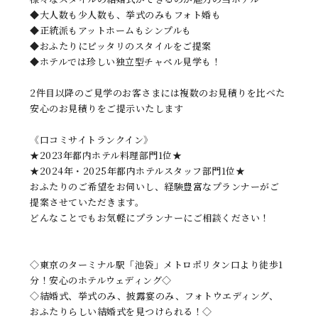
◆大人数も少人数も、挙式のみもフォト婚も
◆正統派もアットホームもシンプルも
◆おふたりにピッタリのスタイルをご提案
◆ホテルでは珍しい独立型チャペル見学も！
2件目以降のご見学のお客さまには複数のお見積りを比べた
安心のお見積りをご提示いたします
《口コミサイトランクイン》
★2023年都内ホテル料理部門1位★
★2024年・2025年都内ホテルスタッフ部門1位★
おふたりのご希望をお伺いし、経験豊富なプランナーがご
提案させていただきます。
どんなことでもお気軽にプランナーにご相談ください！
◇東京のターミナル駅「池袋」メトロポリタン口より徒歩1
分！安心のホテルウェディング◇
◇結婚式、挙式のみ、披露宴のみ、フォトウエディング、
おふたりらしい結婚式を見つけられる！◇