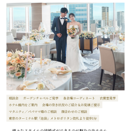
相談会
ガーデンチャペルご見学
各会場コーディネート
衣裳室見学
ホテル館内をご案内
会場の空き状況のご紹介＆お見積ご提示
マタニティ／パパママ婚のご相談
顔合わせのご相談
東京のターミナル駅「池袋」メトロポリタン改札より徒歩1分
様々なスタイルの結婚式ができるのが魅力の当ホテル