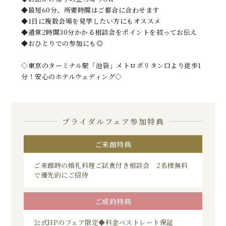
◆最短60分、所要時間はご都合に合わせます
◆1日に複数会場を見学したい方にもオススメ
◆通常2時間30分かかる相談会をポイントを絞ってお伝え
◆おひとりでの参加にも◎
◇東京のターミナル駅「池袋」メトロポリタン口より徒歩1
分！安心のホテルウェディング◇
ブライダルフェア参加特典
ご来館特典
ご来館時の婚礼料理ご試食付き相談会 2名様無料
で優先的にご招待
ご成約特典
公式HPのフェア限定◆料金ベストレート保証