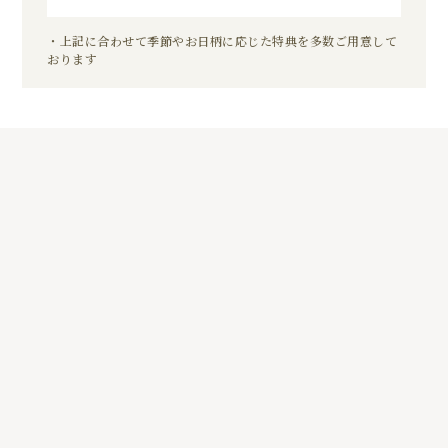
・上記に合わせて季節やお日柄に応じた特典を多数ご用意して
おります
5
01