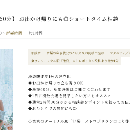
60分】 お出かけ帰りにも◎ショートタイム相談
00〜
所要時間
約1時間
相談会
会場の空き状況のご紹介＆お見積ご提示
マタニティ／
東京のターミナル駅「池袋」メトロポリタン改札より徒歩1分
池袋駅徒歩1分の好立地
◆お出かけ帰りの立ち寄りOK
◆最短60分、所要時間はご都合に合わせます
◆1日に複数会場を見学したい方にもオススメ
◆通常2時間30分かかる相談会をポイントを絞ってお伝
◆おひとりでの参加にも◎
◇東京のターミナル駅「池袋」メトロポリタン口より徒