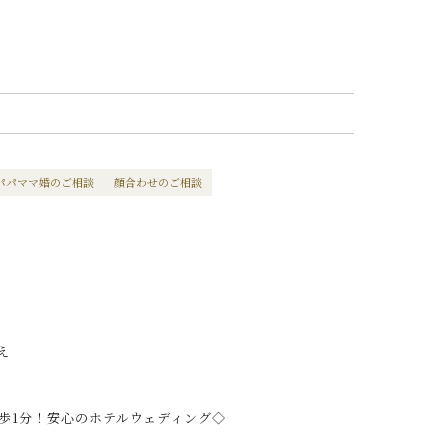
パパママ婚のご相談
顔合わせのご相談
え
歩1分！安心のホテルウェディング◇