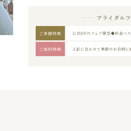
ブライダル
ご来館特典
公式HPのフェア限定◆料金ベ
ご成約特典
上記に合わせて季節やお日柄に