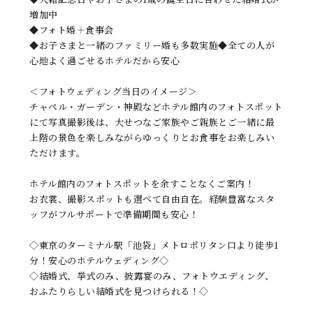
増加中
◆フォト婚＋食事会
◆お子さまと一緒のファミリー婚も多数実施◆全ての人が
心地よく過ごせるホテルだから安心
＜フォトウェディング当日のイメージ＞
チャペル・ガーデン・神殿などホテル館内のフォトスポット
にて写真撮影後は、大せつなご家族やご親族とご一緒に最
上階の景色を楽しみながらゆっくりとお食事をお楽しみい
ただけます。
ホテル館内のフォトスポットを余すことなくご案内！
お衣裳、撮影スポットも選べて自由自在。経験豊富なスタ
ッフがフルサポートで準備期間も安心！
◇東京のターミナル駅「池袋」メトロポリタン口より徒歩1
分！安心のホテルウェディング◇
◇結婚式、挙式のみ、披露宴のみ、フォトウエディング、
おふたりらしい結婚式を見つけられる！◇