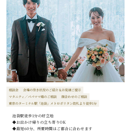
相談会
会場の空き状況のご紹介＆お見積ご提示
マタニティ／パパママ婚のご相談
顔合わせのご相談
東京のターミナル駅「池袋」メトロポリタン改札より徒歩1分
池袋駅徒歩1分の好立地
◆お出かけ帰りの立ち寄りOK
◆最短60分、所要時間はご都合に合わせます