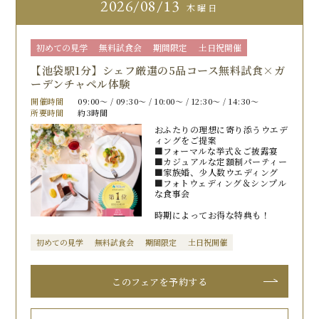
2026
08/13
木曜日
初めての見学
無料試食会
期間限定
土日祝開催
【池袋駅1分】シェフ厳選の5品コース無料試食×ガ
ーデンチャペル体験
開催時間
09:00〜 / 09:30〜 / 10:00〜 / 12:30〜 / 14:30〜
所要時間
約3時間
おふたりの理想に寄り添うウエデ
ィングをご提案
■フォーマルな挙式＆ご披露宴
■カジュアルな定額制パーティー
■家族婚、少人数ウエディング
■フォトウェディング＆シンプル
な食事会
時期によってお得な特典も！
初めての見学
無料試食会
期間限定
土日祝開催
このフェアを予約する