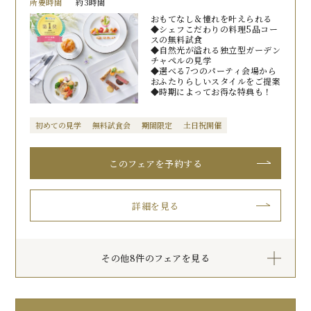
所要時間
約3時間
おもてなし＆憧れを叶えられる
◆シェフこだわりの料理5品コー
スの無料試食
◆自然光が溢れる独立型ガーデン
チャペルの見学
◆選べる7つのパーティ会場から
おふたりらしいスタイルをご提案
◆時期によってお得な特典も！
初めての見学
無料試食会
期間限定
土日祝開催
このフェアを予約する
詳細を見る
その他8件のフェアを見る