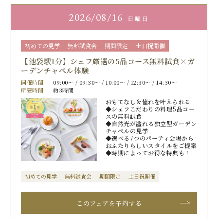
2026
08/16
日曜日
初めての見学
無料試食会
期間限定
土日祝開催
【池袋駅1分】シェフ厳選の5品コース無料試食×ガ
ーデンチャペル体験
開催時間
09:00〜 / 09:30〜 / 10:00〜 / 12:30〜 / 14:30〜
所要時間
約3時間
おもてなし＆憧れを叶えられる
◆シェフこだわりの料理5品コー
スの無料試食
◆自然光が溢れる独立型ガーデン
チャペルの見学
◆選べる7つのパーティ会場から
おふたりらしいスタイルをご提案
◆時期によってお得な特典も！
初めての見学
無料試食会
期間限定
土日祝開催
このフェアを予約する