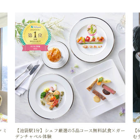
ァミ
【池袋駅1分】シェフ厳選の5品コース無料試食×ガー
【
デンチャペル体験
む