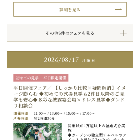
詳細を見る
その他8件のフェアを見る
2026
08/17
月曜日
初めての見学
平日限定開催
平日開催フェア／ 【しっかり比較×疑問解消】イメ
ージ膨らむ ◆初めての式場見学も2件目以降のご見
学も安心◆多彩な披露宴会場×ドレス見学◆ダンド
リ相談会
開催時間
11:00〜 / 13:00〜 / 15:00〜 / 17:00〜
所要時間
約2時間30分
開業以来2万組以上の結婚式を実
施
◆ガーデンの独立型チャペルやテ
イストの異なる7つのパーティ会