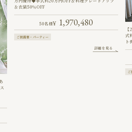
万円優待◆挙式料20万円OFF＆料理グレードアップ
＆衣装50％OFF
1,970,480
50名様
【
式
ご披露宴・パーティー
ト
詳細を見る
ご
あ
ベス