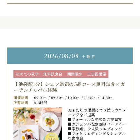
2026
08/08
土曜日
初めての見学
無料試食会
期間限定
土日祝開催
【池袋駅1分】シェフ厳選の5品コース無料試食×ガ
ーデンチャペル体験
開催時間
09:00〜 / 09:30〜 / 10:00〜 / 12:30〜 / 14:30〜
所要時間
約3時間
おふたりの理想に寄り添うウエデ
ィングをご提案
■フォーマルな挙式＆ご披露宴
■カジュアルな定額制パーティー
■家族婚、少人数ウエディング
■フォトウェディング＆シンプル
な食事会