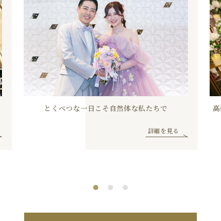
とくべつな一日こそ自然体な私たちで
高
詳細を見る