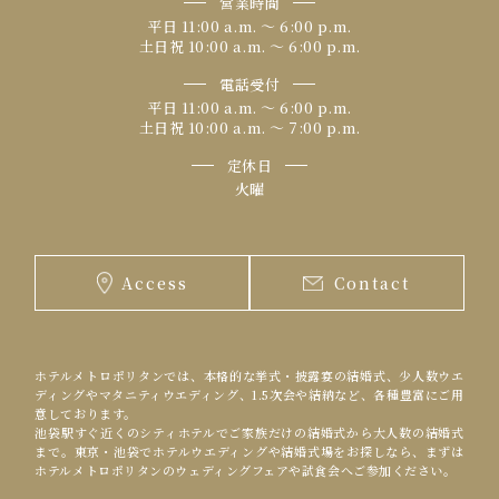
営業時間
平日 11:00 a.m. 〜 6:00 p.m.
土日祝 10:00 a.m. 〜 6:00 p.m.
電話受付
平日 11:00 a.m. 〜 6:00 p.m.
土日祝 10:00 a.m. 〜 7:00 p.m.
定休日
火曜
Access
Contact
ホテルメトロポリタンでは、本格的な挙式・披露宴の結婚式、少人数ウエ
ディングやマタニティウエディング、1.5次会や結納など、各種豊富にご用
意しております。
池袋駅すぐ近くのシティホテルでご家族だけの結婚式から大人数の結婚式
まで。東京・池袋でホテルウエディングや結婚式場をお探しなら、まずは
ホテルメトロポリタンのウェディングフェアや試食会へご参加ください。