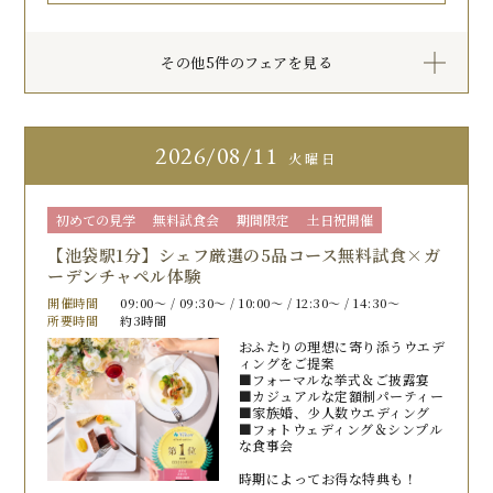
その他5件のフェアを見る
2026
08/11
火曜日
初めての見学
無料試食会
期間限定
土日祝開催
【池袋駅1分】シェフ厳選の5品コース無料試食×ガ
ーデンチャペル体験
開催時間
09:00〜 / 09:30〜 / 10:00〜 / 12:30〜 / 14:30〜
所要時間
約3時間
おふたりの理想に寄り添うウエデ
ィングをご提案
■フォーマルな挙式＆ご披露宴
■カジュアルな定額制パーティー
■家族婚、少人数ウエディング
■フォトウェディング＆シンプル
な食事会
時期によってお得な特典も！