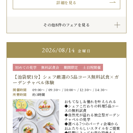
詳細を見る
その他8件のフェアを見る
2026
08/14
金曜日
初めての見学
無料試食会
期間限定
土日祝開催
【池袋駅1分】シェフ厳選の5品コース無料試食×ガ
ーデンチャペル体験
開催時間
09:00〜 / 09:30〜 / 10:00〜 / 12:30〜 / 14:30〜
所要時間
約3時間
おもてなし＆憧れを叶えられる
◆シェフこだわりの料理5品コー
スの無料試食
◆自然光が溢れる独立型ガーデン
チャペルの見学
◆選べる7つのパーティ会場から
おふたりらしいスタイルをご提案
◆時期によってお得な特典も！