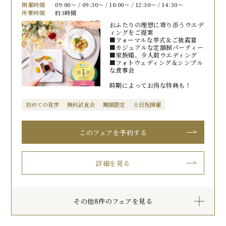
開催時間
09:00〜 / 09:30〜 / 10:00〜 / 12:30〜 / 14:30〜
所要時間
約3時間
おふたりの理想に寄り添うウエデ
ィングをご提案
■フォーマルな挙式＆ご披露宴
■カジュアルな定額制パーティー
■家族婚、少人数ウエディング
■フォトウェディング＆シンプル
な食事会
時期によってお得な特典も！
初めての見学
無料試食会
期間限定
土日祝開催
このフェアを予約する
詳細を見る
その他8件のフェアを見る