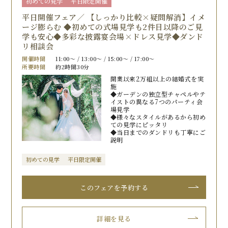
初めての見学
平日限定開催
平日開催フェア／ 【しっかり比較×疑問解消】イメ
ージ膨らむ ◆初めての式場見学も2件目以降のご見
学も安心◆多彩な披露宴会場×ドレス見学◆ダンド
リ相談会
開催時間
11:00〜 / 13:00〜 / 15:00〜 / 17:00〜
所要時間
約2時間30分
開業以来2万組以上の結婚式を実
施
◆ガーデンの独立型チャペルやテ
イストの異なる7つのパーティ会
場見学
◆様々なスタイルがあるから初め
ての見学にピッタリ
◆当日までのダンドリも丁寧にご
説明
初めての見学
平日限定開催
このフェアを予約する
詳細を見る