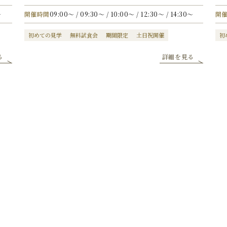
〜
開催時間
09:00〜 / 09:30〜 / 10:00〜 / 12:30〜 / 14:30〜
開
初めての見学
無料試食会
期間限定
土日祝開催
初
る
詳細を見る
日付からフェアを選ぶ
内容からフェアを選ぶ
カレンダーより、ご希望日を選択いただき
「フェアを検索する」ボタンを
クリックしてください。