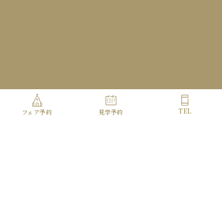
Access
Contact
TEL
フェア予約
見学予約
Copyright© HOTEL METROPOLITAN ALL Rights Reserved.