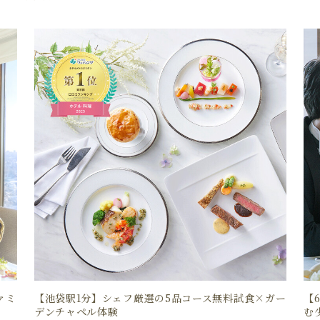
ァミ
【池袋駅1分】シェフ厳選の5品コース無料試食×ガー
【
デンチャペル体験
む