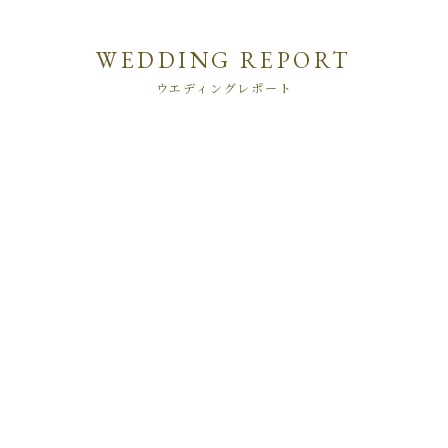
WEDDING REPORT
ウエディングレポート
2
74
とくべつな一日こそ自然体な私たちで
高