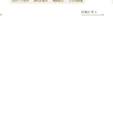
初めての見学
無料試食会
期間限定
土日祝開催
詳細を見る
からフェアを選ぶ
内容からフェア
希望日を選択いただき
「フェアを検索する」ボタンを
クリックしてくださ