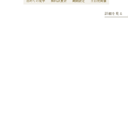
初めての見学
無料試食会
期間限定
土日祝開催
詳細を見る
日付
カレンダーより、ご