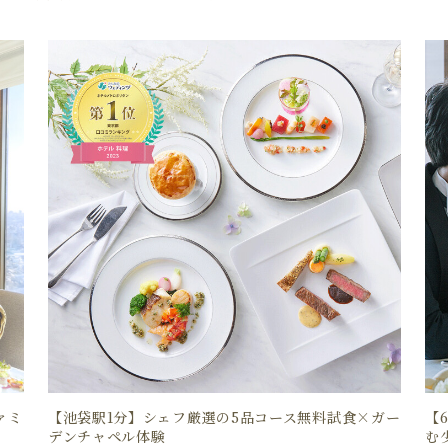
ァミ
【池袋駅1分】シェフ厳選の5品コース無料試食×ガー
【
デンチャペル体験
む