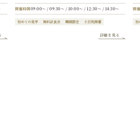
〜
開催時間
09:00〜 / 09:30〜 / 10:00〜 / 12:30〜 / 14:30〜
開
初めての見学
無料試食会
期間限定
土日祝開催
初
る
詳細を見る
日付からフェアを選ぶ
内容からフェアを選ぶ
カレンダーより、ご希望日を選択いただき
「フェアを検索する」ボタンを
クリックしてください。