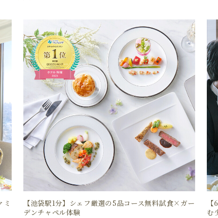
ァミ
【池袋駅1分】シェフ厳選の5品コース無料試食×ガー
【
デンチャペル体験
む