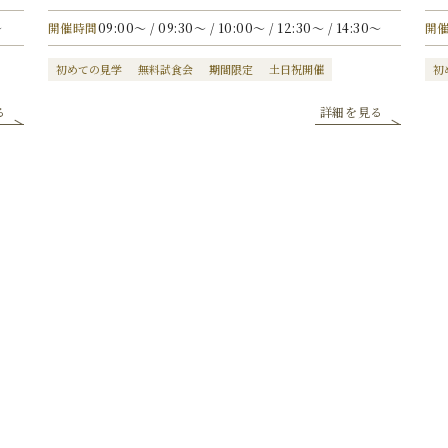
〜
開催時間
09:00〜 / 09:30〜 / 10:00〜 / 12:30〜 / 14:30〜
開
初めての見学
無料試食会
期間限定
土日祝開催
初
る
詳細を見る
日付からフェアを選ぶ
内容からフェアを選ぶ
カレンダーより、ご希望日を選択いただき
「フェアを検索する」ボタンを
クリックしてください。