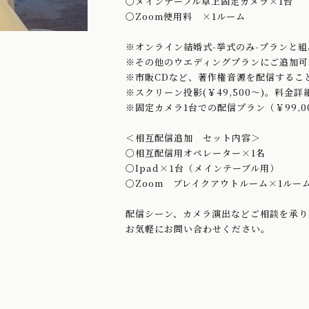
〇メインテーブル卓上固定カメラ×1台
〇Zoom使用料 ×1ルーム
※オンライン結婚式-挙式のみ-プランと
※その他のウエディングプランにご追加可
※市販CDなど、著作権音源を配信するこ
※スクリーン投影(￥49,500～)。料
※固定カメラ1台での配信プラン（￥99,
＜相互配信追加 セット内容＞
〇相互配信用オペレーター×1名
〇Ipad×1台（メインテーブル用）
〇Zoom ブレイクアウトルーム×1ルー
配信シーン、カメラ演出などご相談を承り
お気軽にお問い合わせください。