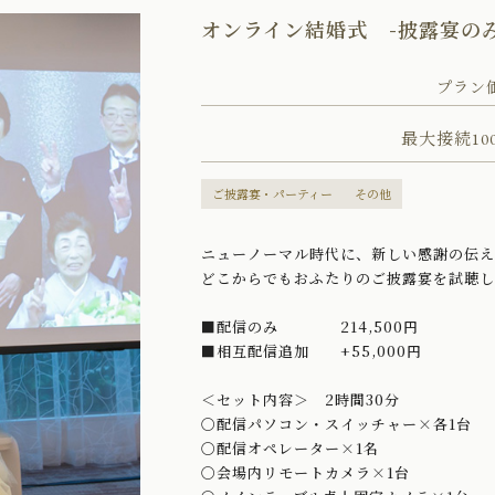
オンライン結婚式 -披露宴のみ
プラン
最大接続10
ご披露宴・パーティー
その他
ニューノーマル時代に、新しい感謝の伝
どこからでもおふたりのご披露宴を試聴し
■配信のみ 214,500円
■相互配信追加 +55,000円
＜セット内容＞ 2時間30分
〇配信パソコン・スイッチャー×各1台
〇配信オペレーター×1名
〇会場内リモートカメラ×1台