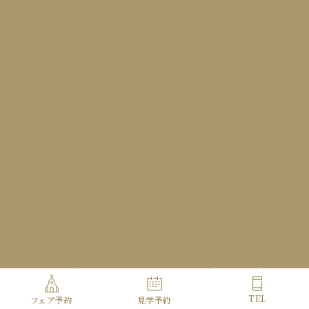
定休日
火曜
Access
Contact
Copyright© HOTEL METROPOLITAN ALL Rights Reserved.
TEL
フェア予約
見学予約