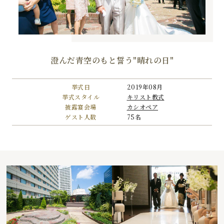
澄んだ青空のもと誓う"晴れの日"
挙式日
2019年08月
挙式スタイル
キリスト教式
披露宴会場
カシオペア
ゲスト人数
75名