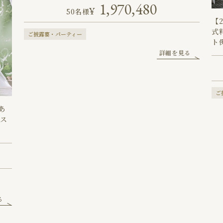
1,970,480
50名様
【
式
ご披露宴・パーティー
ト
詳細を見る
ご
あ
ベス
る