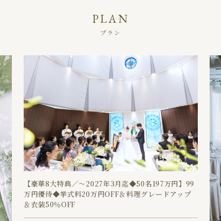
PLAN
プラン
【豪華8大特典／～2027年3月迄◆50名197万円】99
万円優待◆挙式料20万円OFF＆料理グレードアップ
＆衣装50％OFF