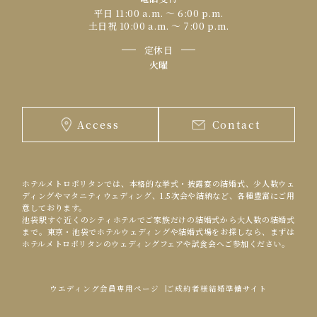
平日 11:00 a.m. 〜 6:00 p.m.
土日祝 10:00 a.m. 〜 7:00 p.m.
定休日
火曜
Access
Contact
ホテルメトロポリタンでは、本格的な挙式・披露宴の結婚式、少人数ウェ
ディングやマタニティウェディング、1.5次会や結納など、各種豊富にご用
意しております。
池袋駅すぐ近くのシティホテルでご家族だけの結婚式から大人数の結婚式
まで。東京・池袋でホテルウェディングや結婚式場をお探しなら、まずは
ホテルメトロポリタンのウェディングフェアや試食会へご参加ください。
ウエディング会員専用ページ
ご成約者様結婚準備サイト