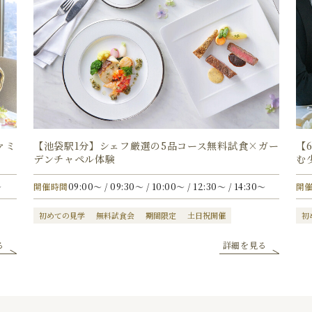
ァミ
【池袋駅1分】シェフ厳選の5品コース無料試食×ガー
【
デンチャペル体験
む
〜
開催時間
09:00〜 / 09:30〜 / 10:00〜 / 12:30〜 / 14:30〜
開
初めての見学
無料試食会
期間限定
土日祝開催
初
る
詳細を見る