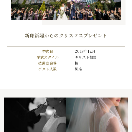
新郎新婦からのクリスマスプレゼント
挙式日
2019年12月
挙式スタイル
キリスト教式
披露宴会場
桜
ゲスト人数
81名