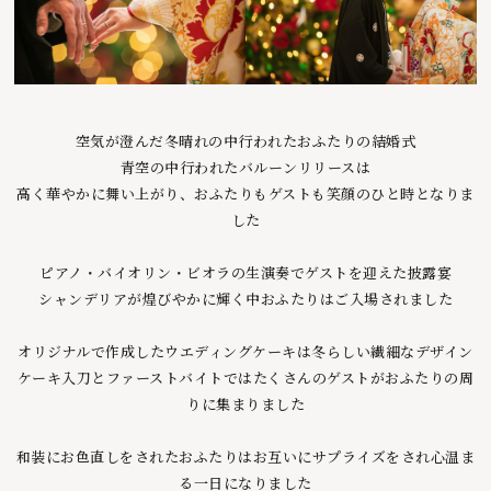
空気が澄んだ冬晴れの中行われたおふたりの結婚式
青空の中行われたバルーンリリースは
高く華やかに舞い上がり、おふたりもゲストも笑顔のひと時となりま
した
ピアノ・バイオリン・ビオラの生演奏でゲストを迎えた披露宴
シャンデリアが煌びやかに輝く中おふたりはご入場されました
オリジナルで作成したウエディングケーキは冬らしい繊細なデザイン
ケーキ入刀とファーストバイトではたくさんのゲストがおふたりの周
りに集まりました
和装にお色直しをされたおふたりはお互いにサプライズをされ心温ま
る一日になりました