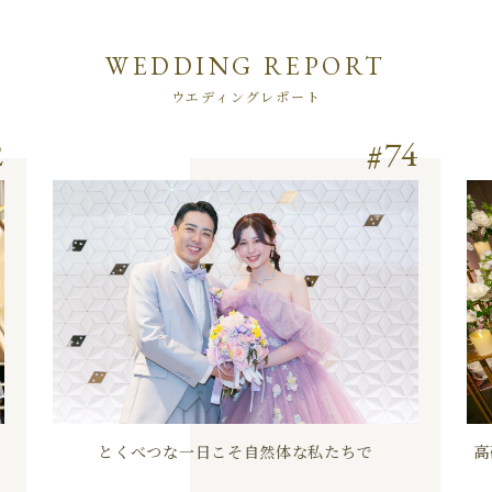
WEDDING REPORT
ウエディングレポート
2
74
とくべつな一日こそ自然体な私たちで
高