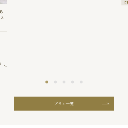
ご
あ
ベス
る
プラン一覧