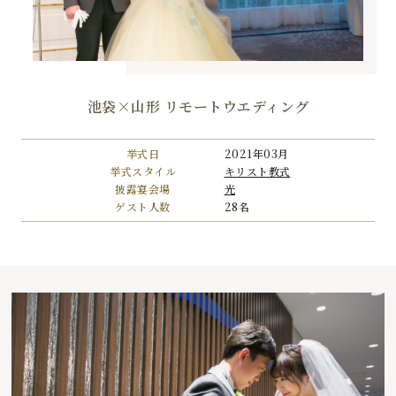
池袋×山形 リモートウエディング
挙式日
2021年03月
挙式スタイル
キリスト教式
披露宴会場
光
ゲスト人数
28名