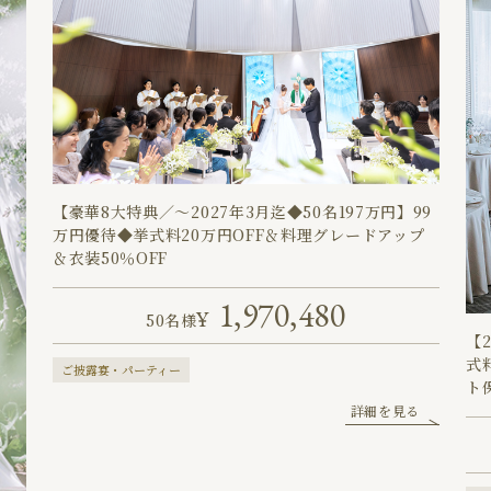
【豪華8大特典／～2027年3月迄◆50名197万円】99
万円優待◆挙式料20万円OFF＆料理グレードアップ
＆衣装50％OFF
1,970,480
50名様
【
式
ご披露宴・パーティー
ト
詳細を見る