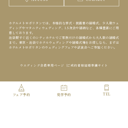
ホテルメトロポリタンでは、本格的な挙式・披露宴の結婚式、少人数ウェ
ディングやマタニティウェディング、1.5次会や結納など、各種豊富にご用
意しております。
池袋駅すぐ近くのシティホテルでご家族だけの結婚式から大人数の結婚式
まで。東京・池袋でホテルウェディングや結婚式場をお探しなら、まずは
ホテルメトロポリタンのウェディングフェアや試食会へご参加ください。
ウエディング会員専用ページ
ご成約者様結婚準備サイト
Copyright© HOTEL METROPOLITAN ALL Rights Reserved.
TEL
フェア予約
見学予約