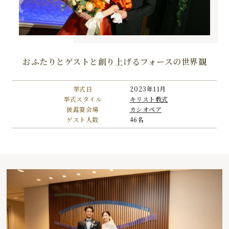
おふたりとゲストと創り上げるフォースの世界観
挙式日
2023年11月
挙式スタイル
キリスト教式
披露宴会場
カシオペア
ゲスト人数
46名