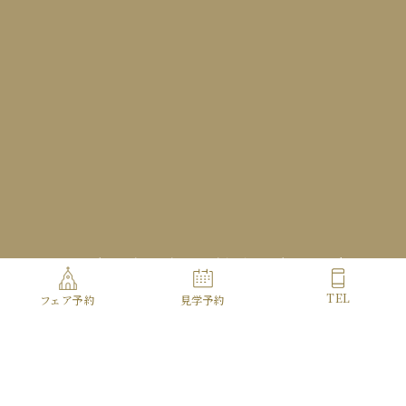
Access
Contact
Copyright© HOTEL METROPOLITAN ALL Rights Reserved.
TEL
フェア予約
見学予約