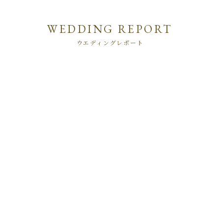
WEDDING REPORT
ウエディングレポート
2
74
とくべつな一日こそ自然体な私たちで
高