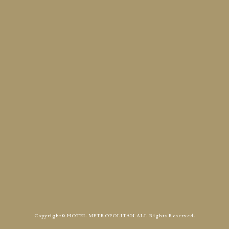
定休日
火曜
Access
Contact
Copyright© HOTEL METROPOLITAN ALL Rights Reserved.