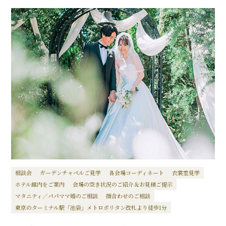
相談会
ガーデンチャペルご見学
各会場コーディネート
衣裳室見学
ホテル館内をご案内
会場の空き状況のご紹介＆お見積ご提示
マタニティ／パパママ婚のご相談
顔合わせのご相談
東京のターミナル駅「池袋」メトロポリタン改札より徒歩1分