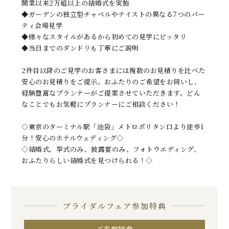
開業以来2万組以上の結婚式を実施
◆ガーデンの独立型チャペルやテイストの異なる7つのパー
ティ会場見学
◆様々なスタイルがあるから初めての見学にピッタリ
◆当日までのダンドリも丁寧にご説明
2件目以降のご見学のお客さまには複数のお見積りを比べた
安心のお見積りをご提示。おふたりのご希望をお伺いし、
経験豊富なプランナーがご提案させていただきます。どん
なことでもお気軽にプランナーにご相談ください！
◇東京のターミナル駅「池袋」メトロポリタン口より徒歩1
分！安心のホテルウェディング◇
◇結婚式、挙式のみ、披露宴のみ、フォトウエディング、
おふたりらしい結婚式を見つけられる！◇
ブライダルフェア参加特典
ご来館特典