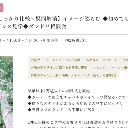
催
しっかり比較×疑問解消】イメージ膨らむ ◆初めて
ドレス見学◆ダンドリ相談会
00〜 / 15:00〜 / 17:00〜
所要時間
約2時間30分
相談会
ガーデンチャペルご見学
各会場コーディネート
衣
会場の空き状況のご紹介＆お見積ご提示
マタニティ／パパママ婚
東京のターミナル駅「池袋」メトロポリタン改札より徒歩1分
開業以来2万組以上の結婚式を実施
◆ガーデンの独立型チャペルやテイストの異なる7つの
◆様々なスタイルがあるから初めての見学にピッタリ
◆当日までのダンドリも丁寧にご説明
2件目以降のご見学のお客さまには複数のお見積りを比