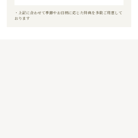
・上記に合わせて季節やお日柄に応じた特典を多数ご用意して
おります
5
01