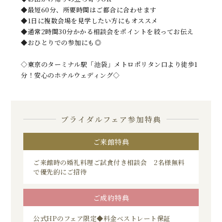
◆最短60分、所要時間はご都合に合わせます
◆1日に複数会場を見学したい方にもオススメ
◆通常2時間30分かかる相談会をポイントを絞ってお伝え
◆おひとりでの参加にも◎
◇東京のターミナル駅「池袋」メトロポリタン口より徒歩1
分！安心のホテルウェディング◇
ブライダルフェア参加特典
ご来館特典
ご来館時の婚礼料理ご試食付き相談会 2名様無料
で優先的にご招待
ご成約特典
公式HPのフェア限定◆料金ベストレート保証