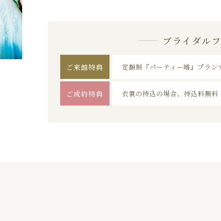
ブライダル
ご来館特典
定額制『パーティー婚』プラン
ご成約特典
衣裳の持込の場合、持込料無料