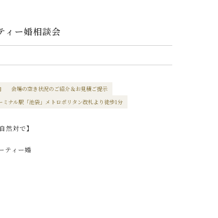
ーティー婚相談会
内
会場の空き状況のご紹介＆お見積ご提示
ーミナル駅「池袋」メトロポリタン改札より徒歩1分
自然対で】
ーティー婚