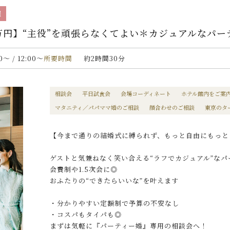
催
0万円】“主役”を頑張らなくてよい＊カジュアルなパ
00〜 / 12:00〜
所要時間
約2時間30分
相談会
平日試食会
会場コーディネート
ホテル館内をご案
マタニティ／パパママ婚のご相談
顔合わせのご相談
東京のタ
【今まで通りの結婚式に縛られず、もっと自由にもっと
ゲストと気兼ねなく笑い合える“ラフでカジュアル”なパ
会費制や1.5次会に◎
おふたりの“できたらいいな”を叶えます
・分かりやすい定額制で予算の不安なし
・コスパもタイパも◎
まずは気軽に『パーティー婚』専用の相談会へ！