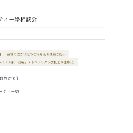
ーティー婚相談会
内
会場の空き状況のご紹介＆お見積ご提示
ーミナル駅「池袋」メトロポリタン改札より徒歩1分
自然対で】
ーティー婚