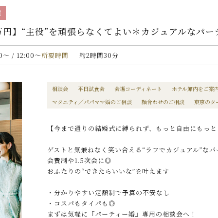
催
0万円】“主役”を頑張らなくてよい＊カジュアルなパ
00〜 / 12:00〜
所要時間
約2時間30分
相談会
平日試食会
会場コーディネート
ホテル館内をご案
マタニティ／パパママ婚のご相談
顔合わせのご相談
東京のタ
【今まで通りの結婚式に縛られず、もっと自由にもっと
ゲストと気兼ねなく笑い合える“ラフでカジュアル”なパ
会費制や1.5次会に◎
おふたりの“できたらいいな”を叶えます
・分かりやすい定額制で予算の不安なし
・コスパもタイパも◎
まずは気軽に『パーティー婚』専用の相談会へ！