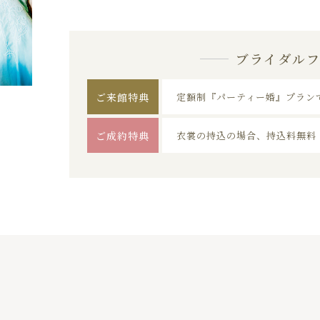
ブライダル
ご来館特典
定額制『パーティー婚』プラン
ご成約特典
衣裳の持込の場合、持込料無料