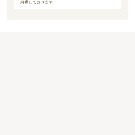
用意しております
5
01