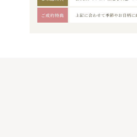
ご成約特典
上記に合わせて季節やお日柄に
01
02