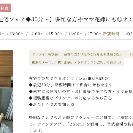
相談会
在宅フェア◆30分〜】多忙な方やママ花嫁にも◎オ
00〜 / 13:00〜 / 14:00〜 / 15:00〜 / 16:00〜 / 17:00〜
所要時間
約3
オンライン相談会
会場の空き状況のご紹介＆お見積ご提示
マ
東京のターミナル駅「池袋」メトロポリタン改札より徒歩1分
在宅で参加できるオンラインor電話相談会
◆最短30分、所要時間はご都合に合わせます
◆遠方にお住まいの方・お仕事等で多忙な方・ママ花嫁
◆経験豊富なプランナーが対応するから安心
◆おひとりでの参加も◎
些細なことでもお気軽にプランナーにご質問、ご相談く
ミーティングアプリ「Zoom」を利用し、挙式会場や
します。