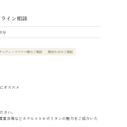
ンライン相談
0分
タニティ／パパママ婚のご相談
顔合わせのご相談
にオススメ
ださい。
披露宴会場などホテルメトロポリタンの魅力をご紹介いた