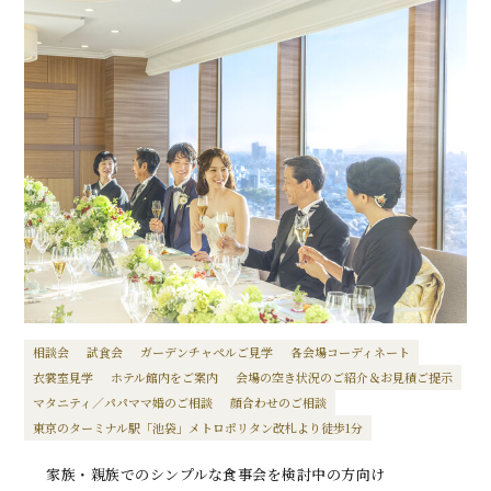
相談会
試食会
ガーデンチャペルご見学
各会場コーディネート
衣裳室見学
ホテル館内をご案内
会場の空き状況のご紹介＆お見積ご提示
マタニティ／パパママ婚のご相談
顔合わせのご相談
東京のターミナル駅「池袋」メトロポリタン改札より徒歩1分
家族・親族でのシンプルな食事会を検討中の方向け