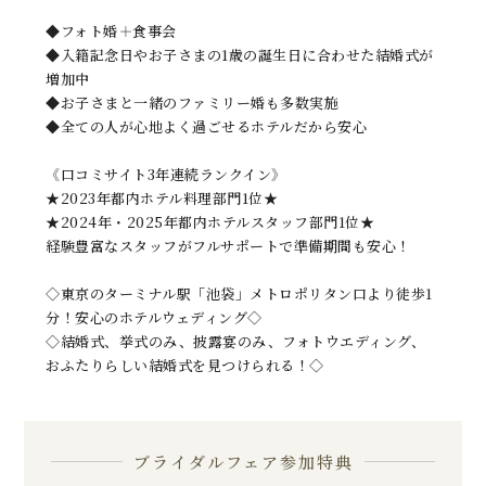
◆フォト婚＋食事会
◆入籍記念日やお子さまの1歳の誕生日に合わせた結婚式が
増加中
◆お子さまと一緒のファミリー婚も多数実施
◆全ての人が心地よく過ごせるホテルだから安心
《口コミサイト3年連続ランクイン》
★2023年都内ホテル料理部門1位★
★2024年・2025年都内ホテルスタッフ部門1位★
経験豊富なスタッフがフルサポートで準備期間も安心！
◇東京のターミナル駅「池袋」メトロポリタン口より徒歩1
分！安心のホテルウェディング◇
◇結婚式、挙式のみ、披露宴のみ、フォトウエディング、
おふたりらしい結婚式を見つけられる！◇
ブライダルフェア参加特典