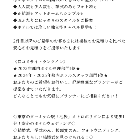
◆大人数も少人数も、挙式のみもフォト婚も
◆正統派もアットホームもシンプルも
◆おふたりにピッタリのスタイルをご提案
◆ホテルでは珍しい独立型チャペル見学も！
2件目以降のご見学のお客さまには複数のお見積りを比べた
安心のお見積りをご提示いたします
《口コミサイトランクイン》
★2023年都内ホテル料理部門1位★
★2024年・2025年都内ホテルスタッフ部門1位★
おふたりのご希望をお伺いし、経験豊富なプランナーがご
提案させていただきます。
どんなことでもお気軽にプランナーにご相談ください！
◇東京のターミナル駅「池袋」メトロポリタン口より徒歩1
分！安心のホテルウェディング◇
◇結婚式、挙式のみ、披露宴のみ、フォトウエディング、
おふたりらしい結婚式を見つけられる！◇