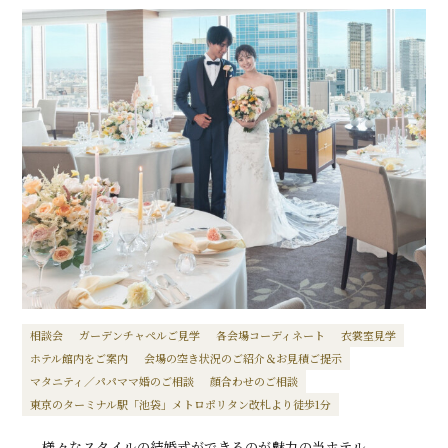
相談会
ガーデンチャペルご見学
各会場コーディネート
衣裳室見学
ホテル館内をご案内
会場の空き状況のご紹介＆お見積ご提示
マタニティ／パパママ婚のご相談
顔合わせのご相談
東京のターミナル駅「池袋」メトロポリタン改札より徒歩1分
様々なスタイルの結婚式ができるのが魅力の当ホテル