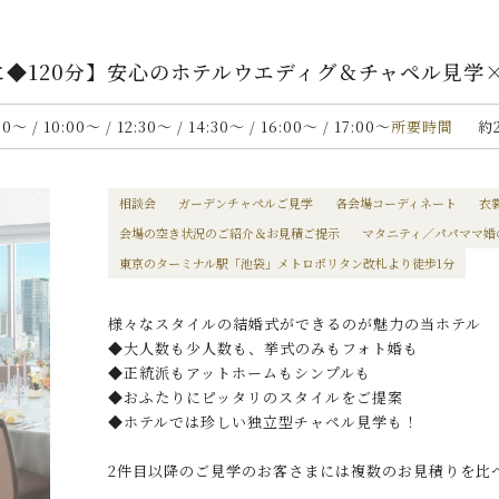
◆120分】安心のホテルウエディグ＆チャペル見学
30〜 / 10:00〜 / 12:30〜 / 14:30〜 / 16:00〜 / 17:00〜
所要時間
約
相談会
ガーデンチャペルご見学
各会場コーディネート
衣
会場の空き状況のご紹介＆お見積ご提示
マタニティ／パパママ婚
東京のターミナル駅「池袋」メトロポリタン改札より徒歩1分
様々なスタイルの結婚式ができるのが魅力の当ホテル
◆大人数も少人数も、挙式のみもフォト婚も
◆正統派もアットホームもシンプルも
◆おふたりにピッタリのスタイルをご提案
◆ホテルでは珍しい独立型チャペル見学も！
2件目以降のご見学のお客さまには複数のお見積りを比